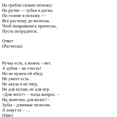
На грабли сильно похожу:
На ручке — зубья и доска.
По голове я похожу —
Всё расчешу до волоска.
Чтоб понравилась прическа,
Пусть потрудится..
Ответ
(Расческа)
Ручка есть, а ножек – нет.
А зубов – не счесть!
Но не нужен ей обед:
Не умеет есть.
Не акула и не тигр,
Не для кухни, не для игр.
«Для чего?» – тогда вопрос. –
Ну, конечно, для волос! –
Зубы – длинные полоски,
А зовут её – …
Ответ