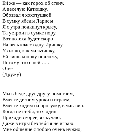
Ей же — как горох об стену,
А весёлую Катюшку,
Обозвал я хохотушкой.
В сумку ябеды Ларисы
Я с утра подкинул крысу,
Та устроит в сумке нору, —
Вот потеха будет скоро!
На весь класс одну Иришку
Уважаю, как мальчишку,
Ей лишь кнопку подложу,
Потому что с ней … .
Ответ
(Дружу)
Мы в беде друг другу помогаем,
Вместе делаем уроки и играем,
Вместе ходим на прогулку, в магазин.
Когда нет тебя, то я один.
Приходи скорее, я скучаю,
Даже в игры без тебя я не играю.
Мне общение с тобою очень нужно,