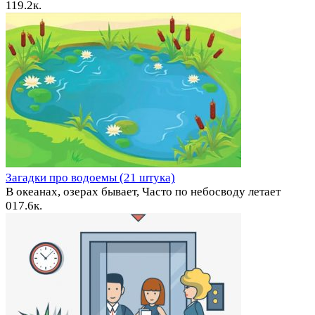
1
19.2к.
Загадки про водоемы (21 штука)
В океанах, озерах бывает, Часто по небосводу летает
0
17.6к.