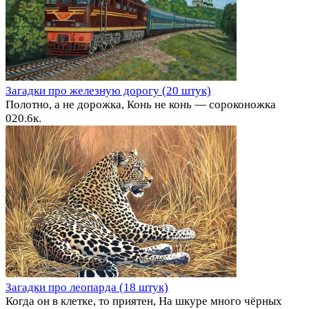
Загадки про железную дорогу (20 штук)
Полотно, а не дорожка, Конь не конь — сороконожка
0
20.6к.
Загадки про леопарда (18 штук)
Когда он в клетке, то приятен, На шкуре много чёрных