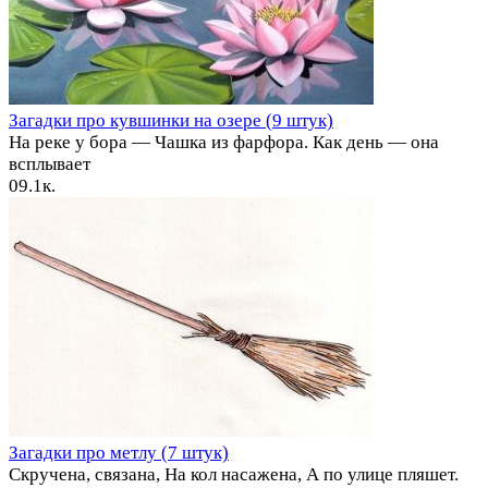
Загадки про кувшинки на озере (9 штук)
На реке у бора — Чашка из фарфора. Как день — она
всплывает
0
9.1к.
Загадки про метлу (7 штук)
Скручена, связана, На кол насажена, А по улице пляшет.