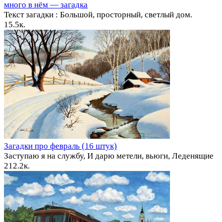
много в нём — загадка
Текст загадки : Большой, просторный, светлый дом.
1
5.5к.
Загадки про февраль (16 штук)
Заступаю я на службу, И дарю метели, вьюги, Леденящие
2
12.2к.