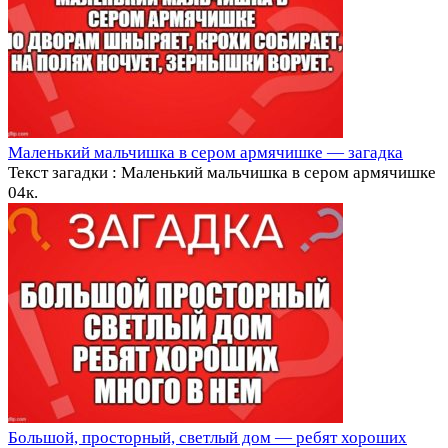
Маленький мальчишка в сером армячишке — загадка
Текст загадки : Маленький мальчишка в сером армячишке
0
4к.
Большой, просторный, светлый дом — ребят хороших