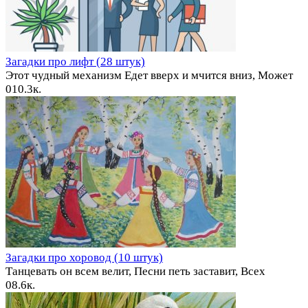
Загадки про лифт (28 штук)
Этот чудный механизм Едет вверх и мчится вниз, Может
0
10.3к.
Загадки про хоровод (10 штук)
Танцевать он всем велит, Песни петь заставит, Всех
0
8.6к.