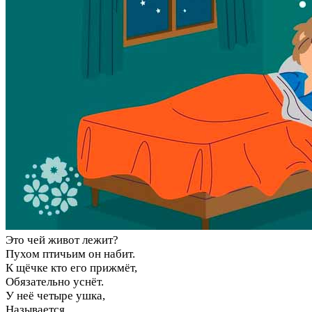
Это чей живот лежит?
Пухом птичьим он набит.
К щёчке кто его прижмёт,
Обязательно уснёт.
У неё четыре ушка,
Называется…