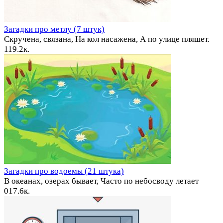
Загадки про метлу (7 штук)
Скручена, связана, На кол насажена, А по улице пляшет.
1
19.2к.
Загадки про водоемы (21 штука)
В океанах, озерах бывает, Часто по небосводу летает
0
17.6к.