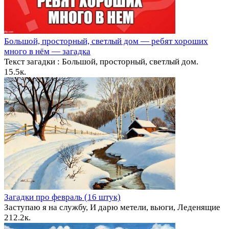
Большой, просторный, светлый дом — ребят хороших
много в нём — загадка
Текст загадки : Большой, просторный, светлый дом.
1
5.5к.
Загадки про февраль (16 штук)
Заступаю я на службу, И дарю метели, вьюги, Леденящие
2
12.2к.