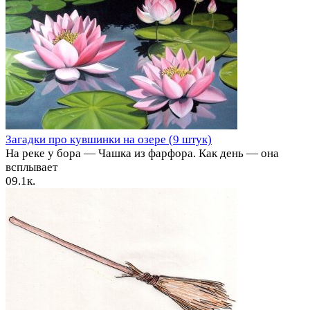
Загадки про кувшинки на озере (9 штук)
На реке у бора — Чашка из фарфора. Как день — она
всплывает
0
9.1к.