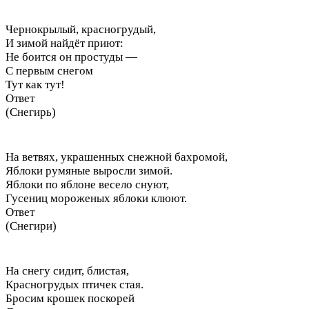
Чернокрылый, красногрудый,
И зимой найдёт приют:
Не боится он простуды —
С первым снегом
Тут как тут!
Ответ
(Снегирь)
На ветвях, украшенных снежной бахромой,
Яблоки румяные выросли зимой.
Яблоки по яблоне весело снуют,
Гусениц мороженых яблоки клюют.
Ответ
(Снегири)
На снегу сидит, блистая,
Красногрудых птичек стая.
Бросим крошек поскорей