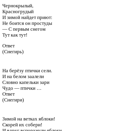
Чернокрылый,
Красногрудый
И зимой найдет приют:
Не боится он простуды
— С первым снегом
Тут как тут!
Ответ
(Снегирь)
На берёзу птички сели.
И на белом заалели
Словно капельки зари
Чудо — птички …
Ответ
(Снегири)
Зимой на ветках яблоки!
Скорей их собери!
И вдруг вспорхнули яблоки,