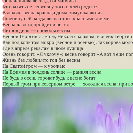
Обнадейчива весна,да обманчива
Кто пахать не ленится,у того и хлеб родится
В людях -весна красна,а дома-зимушка лютая
Пшеницу сей, когда весна стоит красными днями
Весна да лето,пройдет и не это
Петров день — проводы весны
Весной Георгий с летом, Никола с кормом; в осень Георгий
Как под копытом мокро (весной и осенью), так корова моло
Где в апреле река,там в июле лужица
Осень говорит: «Я уклочу»; весна говорит:«А вот я еще по
Жизнь без любви,что год без весны
На Святой гром — к урожаю
На Ефимия в полдень солнце — ранняя весна
Не будь в осень тороват,будь к весне богат
Первый гром при северном ветре — холодная весна; при в