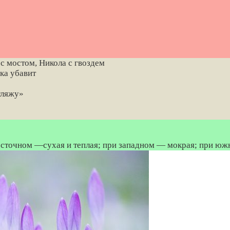
 с мостом, Никола с гвоздем
ка убавит
гляжу»
осточном —сухая и теплая; при западном — мокрая; при южн