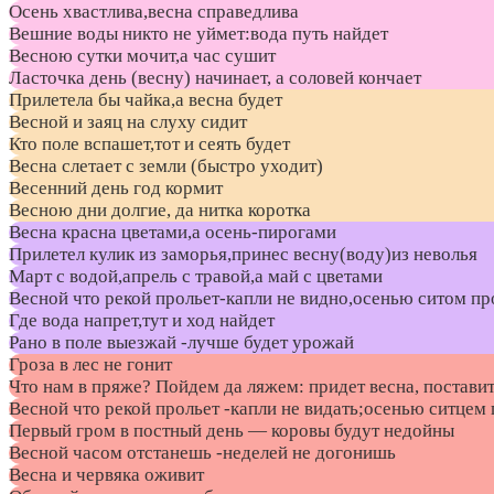
Осень хвастлива,весна справедлива
Вешние воды никто не уймет:вода путь найдет
Весною сутки мочит,а час сушит
Ласточка день (весну) начинает, а соловей кончает
Прилетела бы чайка,а весна будет
Весной и заяц на слуху сидит
Кто поле вспашет,тот и сеять будет
Весна слетает с земли (быстро уходит)
Весенний день год кормит
Весною дни долгие, да нитка коротка
Весна красна цветами,а осень-пирогами
Прилетел кулик из заморья,принес весну(воду)из неволья
Март с водой,апрель с травой,а май с цветами
Весной что рекой прольет-капли не видно,осенью ситом пр
Где вода напрет,тут и ход найдет
Рано в поле выезжай -лучше будет урожай
Гроза в лес не гонит
Что нам в пряже? Пойдем да ляжем: придет весна, поставит
Весной что рекой прольет -капли не видать;осенью ситцем
Первый гром в постный день — коровы будут недойны
Весной часом отстанешь -неделей не догонишь
Весна и червяка оживит