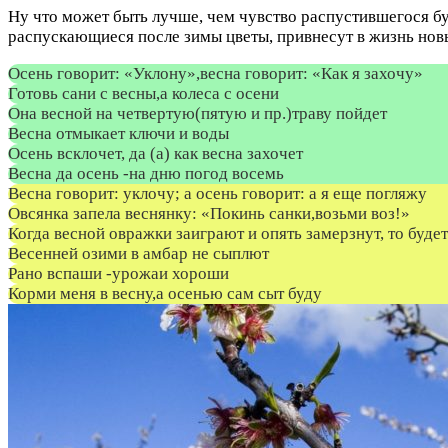
Ну что может быть лучше, чем чувство распустившегося бу
распускающиеся после зимы цветы, привнесут в жизнь новы
Осень говорит: «Уклону»,весна говорит: «Как я захочу»
Готовь сани с весны,а колеса с осени
Она весной на четвертую(пятую и пр.)траву пойдет
Весна отмыкает ключи и воды
Осень всклочет, да (а) как весна захочет
Весна да осень -на дню погод восемь
Весна говорит: уклочу; а осень говорит: а я еще погляжу
Овсянка запела веснянку: «Покинь санки,возьми воз!»
Когда весной овражки заиграют и опять замерзнут, то буде
Весенней озими в амбар не сыплют
Рано вспаши -урожаи хороши
Корми меня в весну,а осенью сам сыт буду