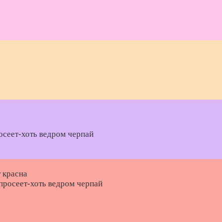
осеет-хоть ведром черпай
 красна
 просеет-хоть ведром черпай