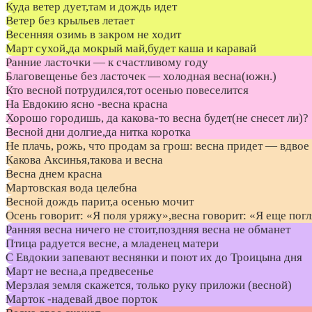
Куда ветер дует,там и дождь идет
Ветер без крыльев летает
Весенняя озимь в закром не ходит
Март сухой,да мокрый май,будет каша и каравай
Ранние ласточки — к счастливому году
Благовещенье без ласточек — холодная весна(южн.)
Кто весной потрудился,тот осенью повеселится
На Евдокию ясно -весна красна
Хорошо городишь, да какова-то весна будет(не снесет ли)?
Весной дни долгие,да нитка коротка
Не плачь, рожь, что продам за грош: весна придет — вдвое 
Какова Аксинья,такова и весна
Весна днем красна
Мартовская вода целебна
Весной дождь парит,а осенью мочит
Осень говорит: «Я поля уряжу»,весна говорит: «Я еще пог
Ранняя весна ничего не стоит,поздняя весна не обманет
Птица радуется весне, а младенец матери
С Евдокии запевают веснянки и поют их до Троицына дня
Март не весна,а предвесенье
Мерзлая земля скажется, только руку приложи (весной)
Марток -надевай двое порток