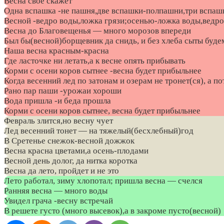
Весна свое скажет
Одна вспашка -не пашня,две вспашки-полпашни,три вспа
Весной -ведро воды,ложка грязи;осенью-ложка воды,ведро
Весна до Благовещенья — много морозов впереди
Был бы(весной)борщевник да снидь, и без хлеба сыты буде
Наша весна красным-красна
Где ласточке ни летать,а к весне опять прибывать
Корми с осени коров сытнее -весна будет прибыльнее
Когда весенний лед по затонам и озерам не тронет(ся), а по
Рано пар паши -урожаи хороши
Вода пришла -и беда прошла
Корми с осени коров сытнее, весна будет прибыльнее
Февраль злится,но весну чует
Лед весенний тонет — на тяжелый(бесхлебный)год
В Сретенье снежок-весной дожжок
Весна красна цветами,а осень-плодами
Весной день долог, да нитка коротка
Весна да лето, пройдет и не это
Лето работал, зиму хлопотал; пришла весна — счелся
Ранняя весна — много воды
Увидел грача -весну встречай
В решете густо (много высевок),а в закроме пусто(весной)