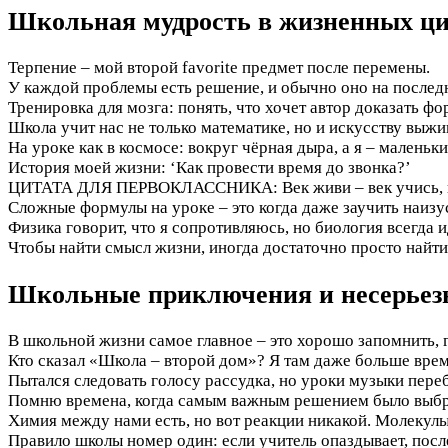
Школьная мудрость в жизненных ци
Терпение – мой второй favorite предмет после перемены.
У каждой проблемы есть решение, и обычно оно на послед
Тренировка для мозга: понять, что хочет автор доказать ф
Школа учит нас не только математике, но и искусству выжи
На уроке как в космосе: вокруг чёрная дыра, а я – маленьк
История моей жизни: ‘Как провести время до звонка?’
ЦИТАТА ДЛЯ ПЕРВОКЛАССНИКА: Век живи – век учись, и 
Сложные формулы на уроке – это когда даже заучить наизу
Физика говорит, что я сопротивляюсь, но биология всегда 
Чтобы найти смысл жизни, иногда достаточно просто найт
Школьные приключения и несерьез
В школьной жизни самое главное – это хорошо запомнить, г
Кто сказал «Школа – второй дом»? Я там даже больше вре
Пытался следовать голосу рассудка, но уроки музыки пере
Помню времена, когда самым важным решением было выбра
Химия между нами есть, но вот реакции никакой. Молекулы
Правило школы номер один: если учитель опаздывает, после