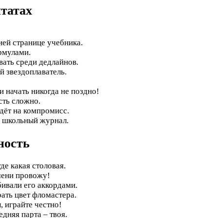
татах
ней странице учебника.
ормулами.
вать среди дедлайнов.
ий звездоплаватель.
начать никогда не поздно!
сть сложно.
идёт на компромисс.
и школьный журнал.
ность
де какая столовая.
мени провожу!
бивали его аккордами.
ть цвет фломастера.
, играйте честно!
дняя парта – твоя.