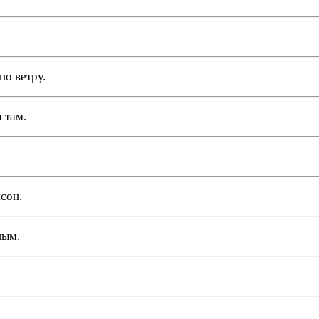
по ветру.
 там.
сон.
ным.