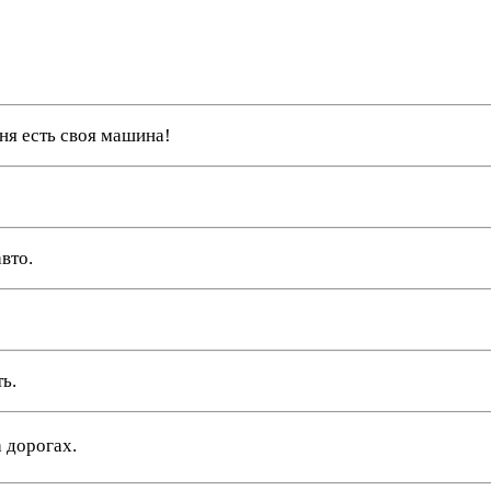
еня есть своя машина!
вто.
ь.
 дорогах.