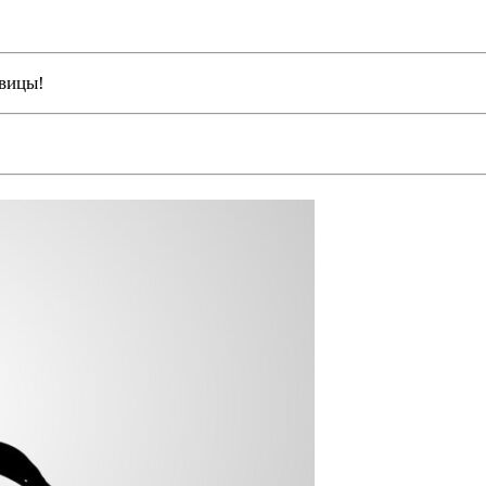
вицы!