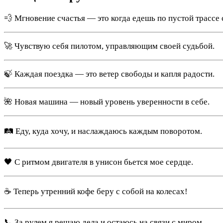
💨 Мгновение счастья — это когда едешь по пустой трассе
🚀 Чувствую себя пилотом, управляющим своей судьбой.
🍃 Каждая поездка — это ветер свободы и капля радости.
🌺 Новая машина — новый уровень уверенности в себе.
🛤️ Еду, куда хочу, и наслаждаюсь каждым поворотом.
🖤 С ритмом двигателя в унисон бьется мое сердце.
☕ Теперь утренний кофе беру с собой на колесах!
📞 За рулем я решаю дела и остаюсь на связи с миром.