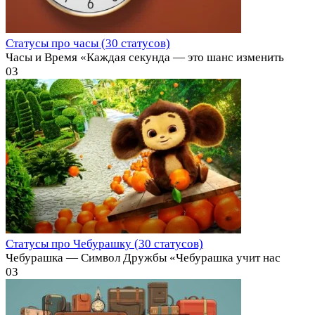
Статусы про часы (30 статусов)
Часы и Время «Каждая секунда — это шанс изменить
0
3
Статусы про Чебурашку (30 статусов)
Чебурашка — Символ Дружбы «Чебурашка учит нас
0
3