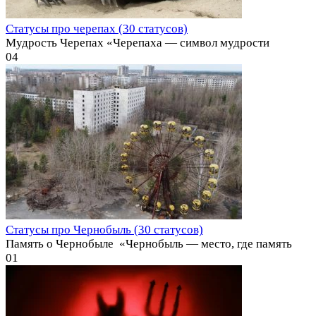
Статусы про черепах (30 статусов)
Мудрость Черепах «Черепаха — символ мудрости
0
4
Статусы про Чернобыль (30 статусов)
Память о Чернобыле ️ «Чернобыль — место, где память
0
1