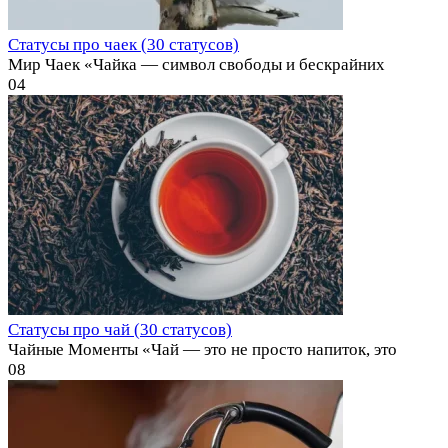
Статусы про чаек (30 статусов)
Мир Чаек «Чайка — символ свободы и бескрайних
0
4
Статусы про чай (30 статусов)
Чайные Моменты «Чай — это не просто напиток, это
0
8