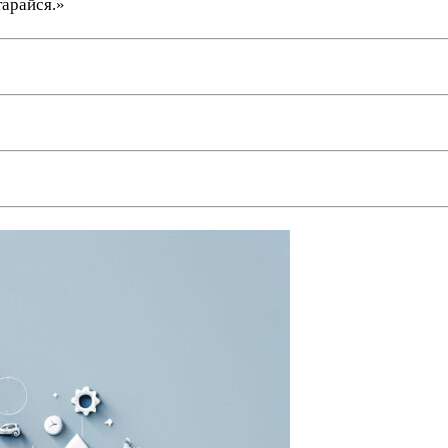
тарайся.»