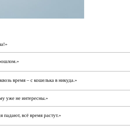
на!»
прошлом.»
возь время – с кошелька в никуда.»
ому уже не интересны.»
 падают, всё время растут.»