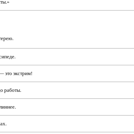
ыты.»
терею.
сипеде.
 — это экстрим!
до работы.
линнее.
ах.