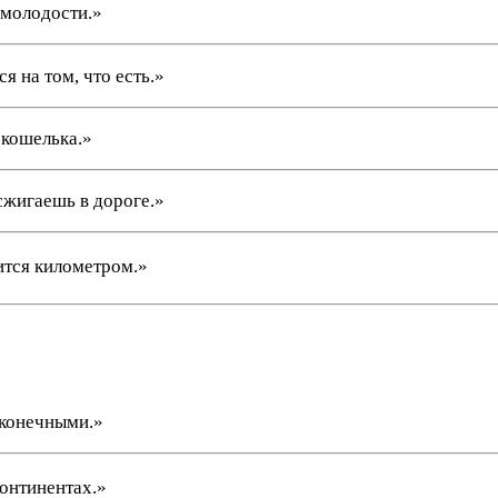
 молодости.»
я на том, что есть.»
 кошелька.»
 сжигаешь в дороге.»
ится километром.»
сконечными.»
онтинентах.»