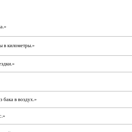
а.»
ы в километры.»
ездки.»
з бака в воздух.»
с.»