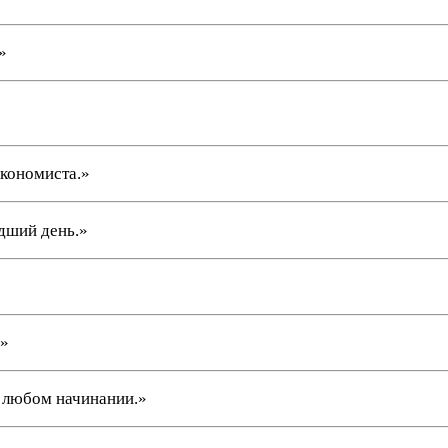
»
экономиста.»
удший день.»
.»
в любом начинании.»