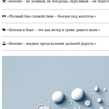
🛠 «Бензин – не заливай, не поедешь; переливай – не перес
💤 «Полный бак спокойствия – бензин под капотом.»
🐎 «Бензин в баке – это как ветер в гриве дикого коня.»
🔮 «Бензин – жидкое предсказание дальней дороги.»