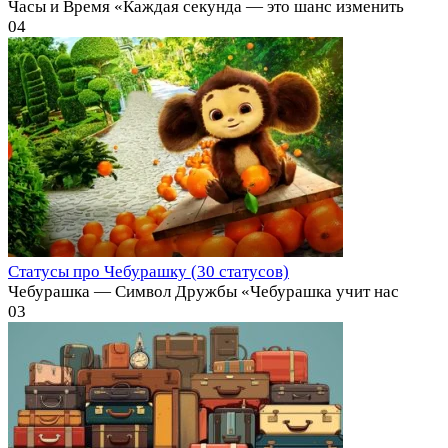
Часы и Время «Каждая секунда — это шанс изменить
0
4
Статусы про Чебурашку (30 статусов)
Чебурашка — Символ Дружбы «Чебурашка учит нас
0
3