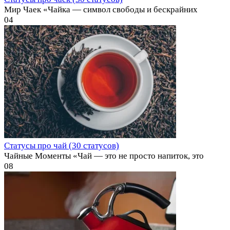
Мир Чаек «Чайка — символ свободы и бескрайних
0
4
Статусы про чай (30 статусов)
Чайные Моменты «Чай — это не просто напиток, это
0
8