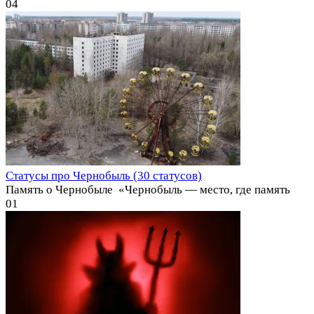
0
4
Статусы про Чернобыль (30 статусов)
Память о Чернобыле ️ «Чернобыль — место, где память
0
1