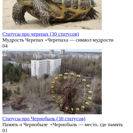
Статусы про черепах (30 статусов)
Мудрость Черепах «Черепаха — символ мудрости
0
4
Статусы про Чернобыль (30 статусов)
Память о Чернобыле ️ «Чернобыль — место, где память
0
1