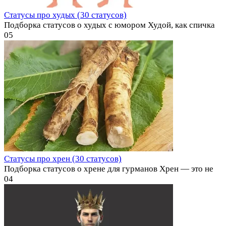
Статусы про худых (30 статусов)
Подборка статусов о худых с юмором Худой, как спичка
0
5
Статусы про хрен (30 статусов)
Подборка статусов о хрене для гурманов Хрен — это не
0
4