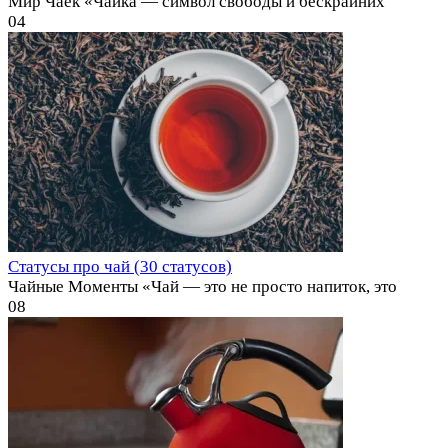
Мир Чаек «Чайка — символ свободы и бескрайних
0
4
Статусы про чай (30 статусов)
Чайные Моменты «Чай — это не просто напиток, это
0
8