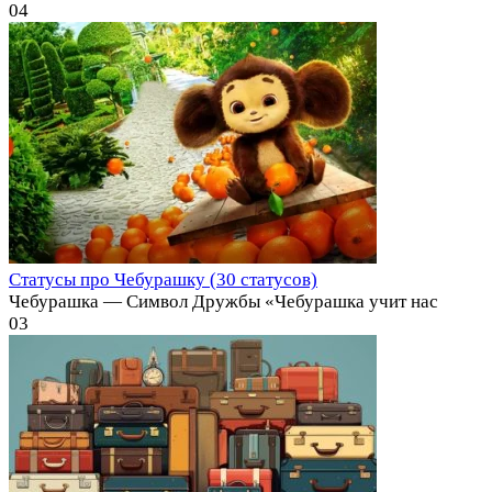
0
4
Статусы про Чебурашку (30 статусов)
Чебурашка — Символ Дружбы «Чебурашка учит нас
0
3