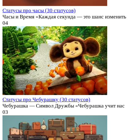
Статусы про часы (30 статусов)
Часы и Время «Каждая секунда — это шанс изменить
0
4
Статусы про Чебурашку (30 статусов)
Чебурашка — Символ Дружбы «Чебурашка учит нас
0
3