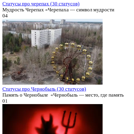
Статусы про черепах (30 статусов)
Мудрость Черепах «Черепаха — символ мудрости
0
4
Статусы про Чернобыль (30 статусов)
Память о Чернобыле ️ «Чернобыль — место, где память
0
1