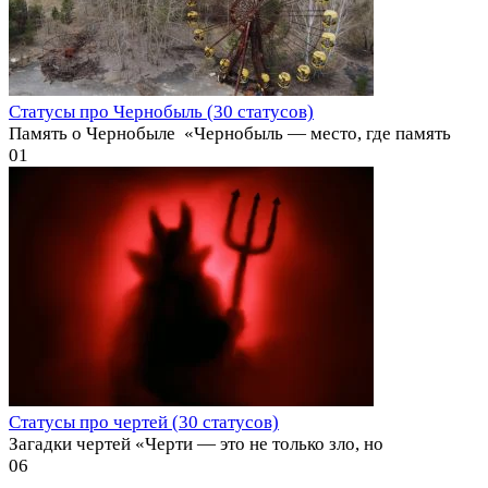
Статусы про Чернобыль (30 статусов)
Память о Чернобыле ️ «Чернобыль — место, где память
0
1
Статусы про чертей (30 статусов)
Загадки чертей «Черти — это не только зло, но
0
6