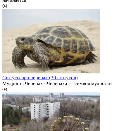
начинается
0
4
Статусы про черепах (30 статусов)
Мудрость Черепах «Черепаха — символ мудрости
0
4