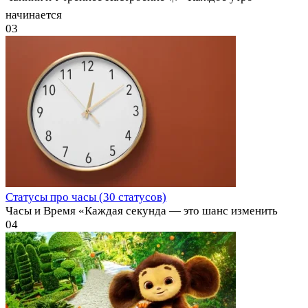
начинается
0
3
Статусы про часы (30 статусов)
Часы и Время «Каждая секунда — это шанс изменить
0
4