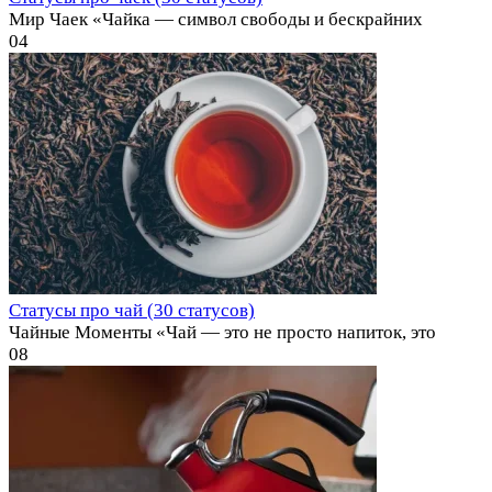
Мир Чаек «Чайка — символ свободы и бескрайних
0
4
Статусы про чай (30 статусов)
Чайные Моменты «Чай — это не просто напиток, это
0
8