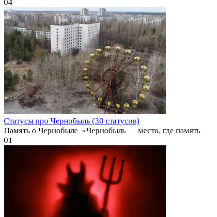
0
4
Статусы про Чернобыль (30 статусов)
Память о Чернобыле ️ «Чернобыль — место, где память
0
1