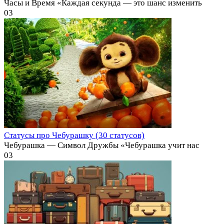
Часы и Время «Каждая секунда — это шанс изменить
0
3
Статусы про Чебурашку (30 статусов)
Чебурашка — Символ Дружбы «Чебурашка учит нас
0
3