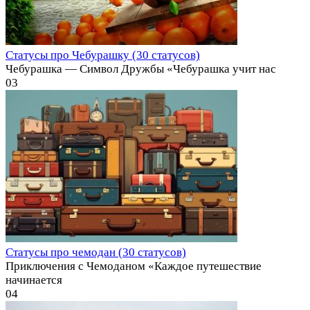
Статусы про Чебурашку (30 статусов)
Чебурашка — Символ Дружбы «Чебурашка учит нас
0
3
Статусы про чемодан (30 статусов)
Приключения с Чемоданом «Каждое путешествие
начинается
0
4