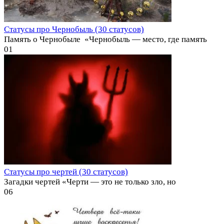
Статусы про Чернобыль (30 статусов)
Память о Чернобыле ️ «Чернобыль — место, где память
0
1
Статусы про чертей (30 статусов)
Загадки чертей «Черти — это не только зло, но
0
6