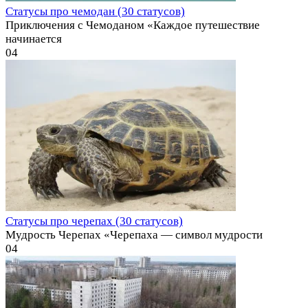
Статусы про чемодан (30 статусов)
Приключения с Чемоданом «Каждое путешествие
начинается
0
4
Статусы про черепах (30 статусов)
Мудрость Черепах «Черепаха — символ мудрости
0
4