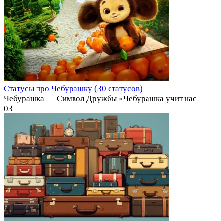
Статусы про Чебурашку (30 статусов)
Чебурашка — Символ Дружбы «Чебурашка учит нас
0
3