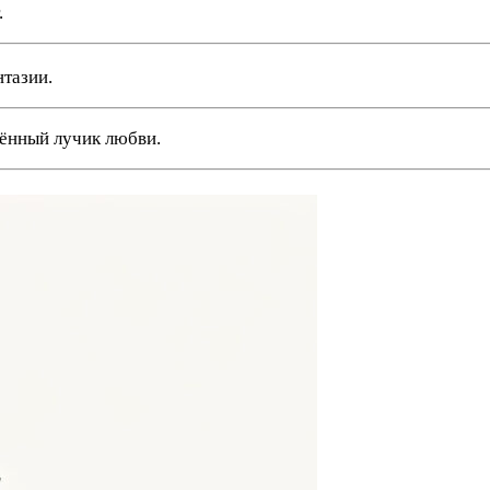
.
нтазии.
тённый лучик любви.