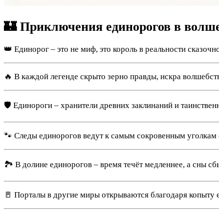
🏰 Приключения единорогов в волше
👑 Единорог – это не миф, это король в реальности сказочн
🔥 В каждой легенде скрыто зерно правды, искра волшебст
🛡 Единороги – хранители древних заклинаний и таинствен
🐾 Следы единорогов ведут к самым сокровенным уголкам 
🏞 В долине единорогов – время течёт медленнее, а сны с
🚪 Порталы в другие миры открываются благодаря копыту 