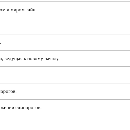
м и миром тайн.
.
а, ведущая к новому началу.
норогов.
ажении единорогов.