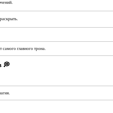
ючений.
 раскрыть.
 самого главного трона.
в 💭
агия.