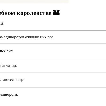
бном королевстве 🏰
ой.
ва единорогов оживляет их все.
ных сил.
фантазии.
бываются чаще.
единорога.