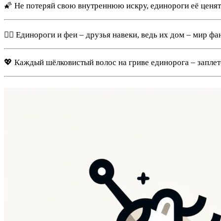
🌠 Не потеряй свою внутреннюю искру, единороги её ценят
🧚‍♂️ Единороги и феи – друзья навеки, ведь их дом – мир фа
💖 Каждый шёлковистый волос на гриве единорога – запле