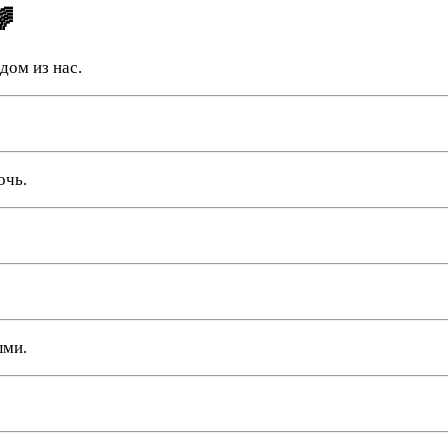
🌈
дом из нас.
очь.
ыми.