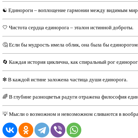
☯ Единороги – воплощение гармонии между видимым миро
🤍 Чистота сердца единорога – эталон истинной доброты.
🤔 Если бы мудрость имела облик, она была бы единорогом
🔄 Каждая история циклична, как спиральный рог единорог
❇ В каждой истине заложена частица души единорога.
🌈 В глубине разноцветья радуги отражена философия еди
💡 Мысли о возможном и невозможном сливаются в вообр