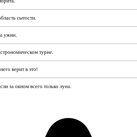
лорита.
область сытости.
а ужин.
астрономическом турне.
него верит в это!
ли за окном всего только луна.