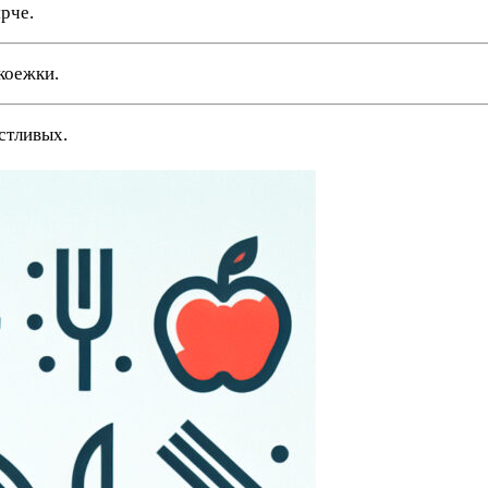
ярче.
коежки.
стливых.