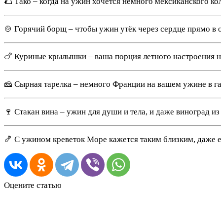
🌮 Тако – когда на ужин хочется немного мексиканского ко
🍲 Горячий борщ – чтобы ужин утёк через сердце прямо в 
🍗 Куриные крылышки – ваша порция летного настроения н
🧀 Сырная тарелка – немного Франции на вашем ужине в г
🍷 Стакан вина – ужин для души и тела, и даже виноград из 
🍤 С ужином креветок Море кажется таким близким, даже ес
Оцените статью