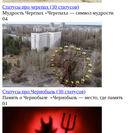
Статусы про черепах (30 статусов)
Мудрость Черепах «Черепаха — символ мудрости
0
4
Статусы про Чернобыль (30 статусов)
Память о Чернобыле ️ «Чернобыль — место, где память
0
1