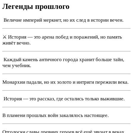
Легенды прошлого
️ Величие империй меркнет, но их след в истории вечен.
⚔️ История — это арена побед и поражений, но память
живёт вечно.
️ Каждый камень античного города хранит больше тайн,
чем учебник.
Монархии падали, но их золото и интриги пережили века.
️ История — это рассказ, где остались только выжившие.
В пламени прошлых войн закалялось настоящее.
Отголоски славы древних героев всё ещё звучат в веках.