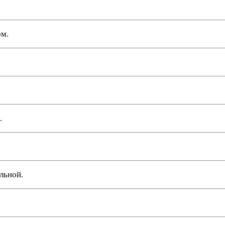
ом.
.
льной.