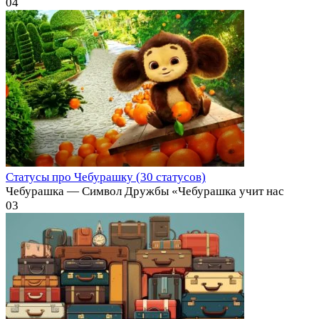
0
4
Статусы про Чебурашку (30 статусов)
Чебурашка — Символ Дружбы «Чебурашка учит нас
0
3