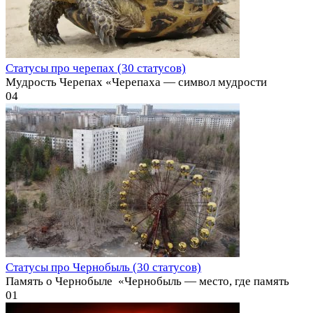
Статусы про черепах (30 статусов)
Мудрость Черепах «Черепаха — символ мудрости
0
4
Статусы про Чернобыль (30 статусов)
Память о Чернобыле ️ «Чернобыль — место, где память
0
1