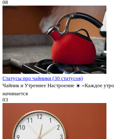
0
8
Статусы про чайники (30 статусов)
Чайник и Утреннее Настроение ☀️ «Каждое утро
начинается
0
3