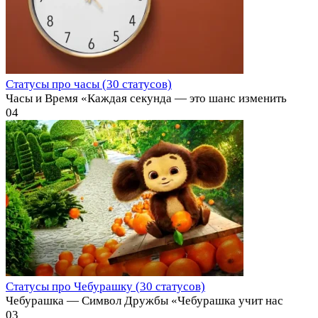
Статусы про часы (30 статусов)
Часы и Время «Каждая секунда — это шанс изменить
0
4
Статусы про Чебурашку (30 статусов)
Чебурашка — Символ Дружбы «Чебурашка учит нас
0
3