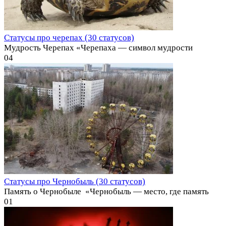
Статусы про черепах (30 статусов)
Мудрость Черепах «Черепаха — символ мудрости
0
4
Статусы про Чернобыль (30 статусов)
Память о Чернобыле ️ «Чернобыль — место, где память
0
1