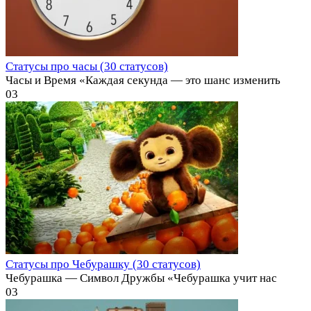
Статусы про часы (30 статусов)
Часы и Время «Каждая секунда — это шанс изменить
0
3
Статусы про Чебурашку (30 статусов)
Чебурашка — Символ Дружбы «Чебурашка учит нас
0
3