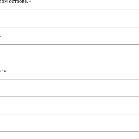
мом острове.»
»
е.»