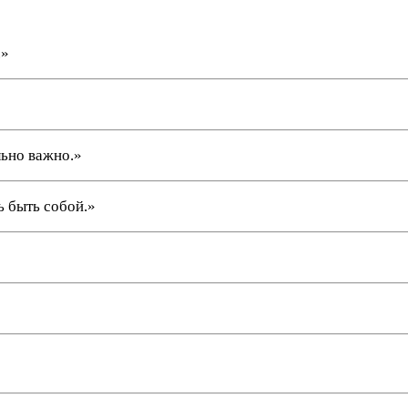
.»
льно важно.»
ь быть собой.»