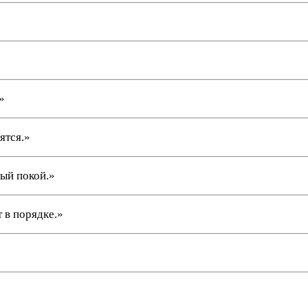
»
ятся.»
ый покой.»
 в порядке.»