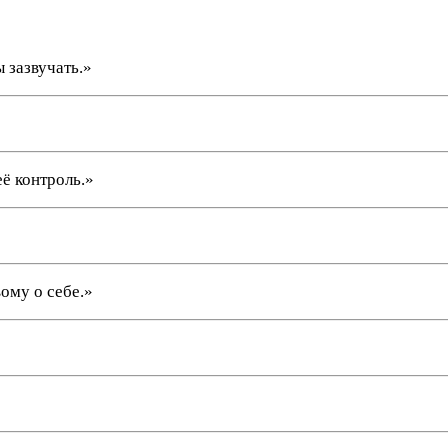
 зазвучать.»
ё контроль.»
ому о себе.»