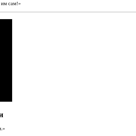
 им сам!»
и
и.»