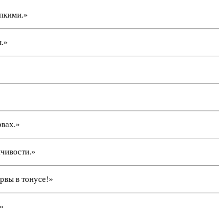
пкими.»
.»
рвах.»
чивости.»
рвы в тонусе!»
»