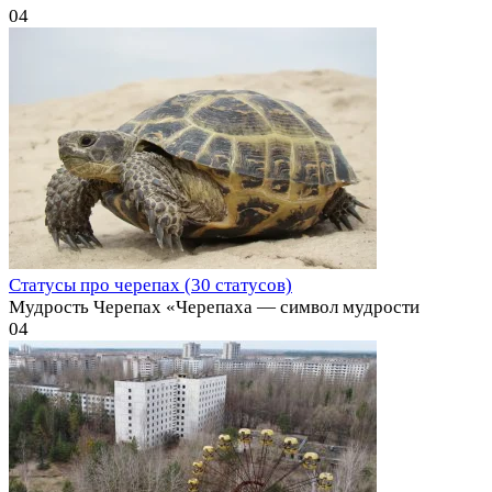
0
4
Статусы про черепах (30 статусов)
Мудрость Черепах «Черепаха — символ мудрости
0
4