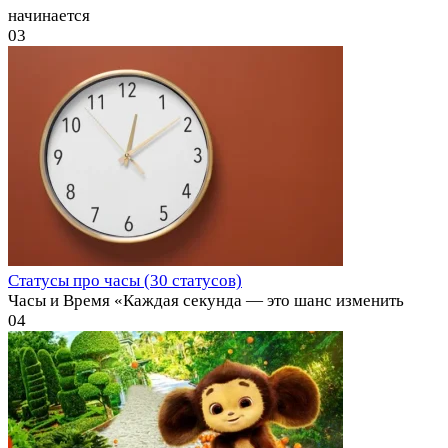
начинается
0
3
Статусы про часы (30 статусов)
Часы и Время «Каждая секунда — это шанс изменить
0
4