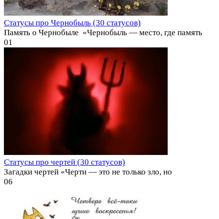
Статусы про Чернобыль (30 статусов)
Память о Чернобыле ️ «Чернобыль — место, где память
0
1
Статусы про чертей (30 статусов)
Загадки чертей «Черти — это не только зло, но
0
6