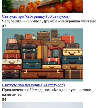
Статусы про Чебурашку (30 статусов)
Чебурашка — Символ Дружбы «Чебурашка учит нас
0
3
Статусы про чемодан (30 статусов)
Приключения с Чемоданом «Каждое путешествие
начинается
0
4