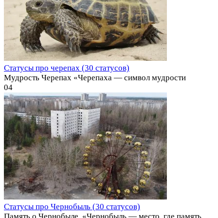
Статусы про черепах (30 статусов)
Мудрость Черепах «Черепаха — символ мудрости
0
4
Статусы про Чернобыль (30 статусов)
Память о Чернобыле ️ «Чернобыль — место, где память