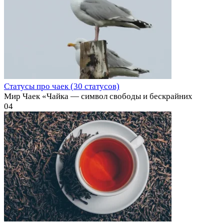
Статусы про чаек (30 статусов)
Мир Чаек «Чайка — символ свободы и бескрайних
0
4