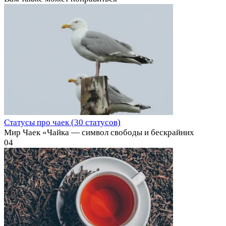
Статусы про чаек (30 статусов)
Мир Чаек «Чайка — символ свободы и бескрайних
0
4