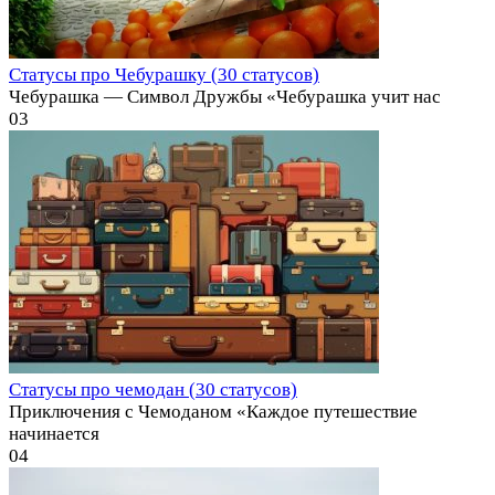
Статусы про Чебурашку (30 статусов)
Чебурашка — Символ Дружбы «Чебурашка учит нас
0
3
Статусы про чемодан (30 статусов)
Приключения с Чемоданом «Каждое путешествие
начинается
0
4