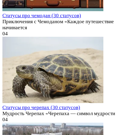
Статусы про чемодан (30 статусов)
Приключения с Чемоданом «Каждое путешествие
начинается
0
4
Статусы про черепах (30 статусов)
Мудрость Черепах «Черепаха — символ мудрости
0
4