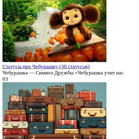
Статусы про Чебурашку (30 статусов)
Чебурашка — Символ Дружбы «Чебурашка учит нас
0
3