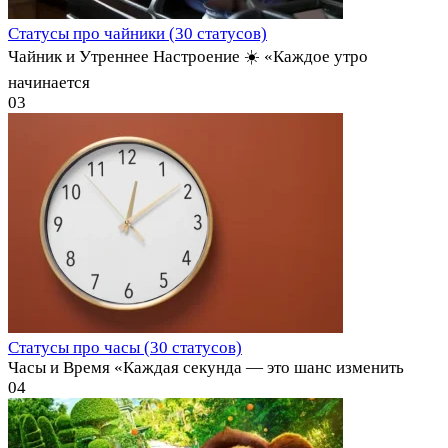
Статусы про чайники (30 статусов)
Чайник и Утреннее Настроение ☀️ «Каждое утро
начинается
0
3
Статусы про часы (30 статусов)
Часы и Время «Каждая секунда — это шанс изменить
0
4