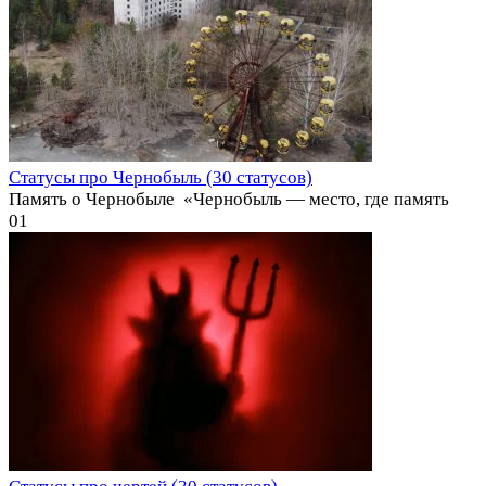
Статусы про Чернобыль (30 статусов)
Память о Чернобыле ️ «Чернобыль — место, где память
0
1