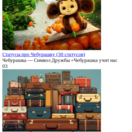
Статусы про Чебурашку (30 статусов)
Чебурашка — Символ Дружбы «Чебурашка учит нас
0
3