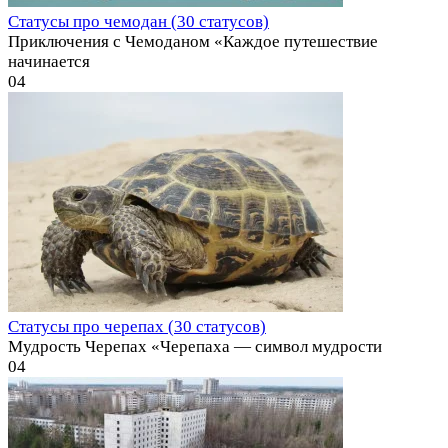
Статусы про чемодан (30 статусов)
Приключения с Чемоданом «Каждое путешествие
начинается
0
4
Статусы про черепах (30 статусов)
Мудрость Черепах «Черепаха — символ мудрости
0
4