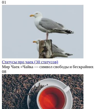
0
1
Статусы про чаек (30 статусов)
Мир Чаек «Чайка — символ свободы и бескрайних
0
8