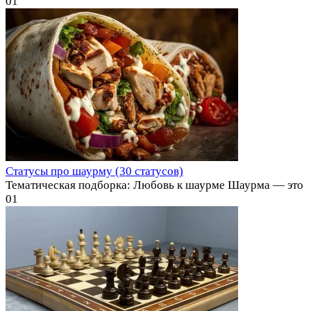
0
1
Статусы про шаурму (30 статусов)
Тематическая подборка: Любовь к шаурме Шаурма — это
0
1