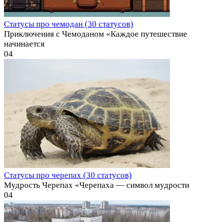
Статусы про чемодан (30 статусов)
Приключения с Чемоданом «Каждое путешествие
начинается
0
4
Статусы про черепах (30 статусов)
Мудрость Черепах «Черепаха — символ мудрости
0
4