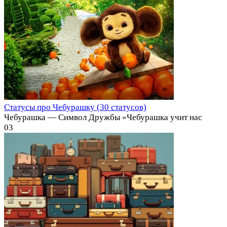
Статусы про Чебурашку (30 статусов)
Чебурашка — Символ Дружбы «Чебурашка учит нас
0
3