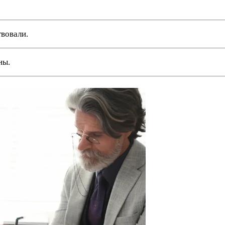
твовали.
ны.