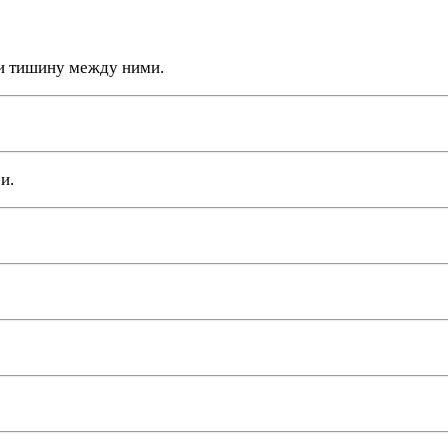
о и тишину между ними.
и.