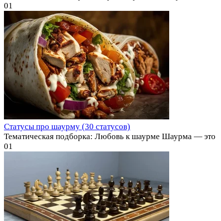
0
1
Статусы про шаурму (30 статусов)
Тематическая подборка: Любовь к шаурме Шаурма — это
0
1