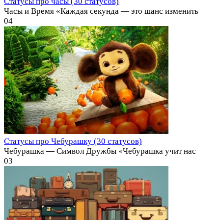
Статусы про часы (30 статусов)
Часы и Время «Каждая секунда — это шанс изменить
0
4
Статусы про Чебурашку (30 статусов)
Чебурашка — Символ Дружбы «Чебурашка учит нас
0
3