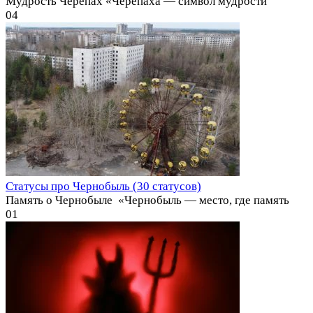
Мудрость Черепах «Черепаха — символ мудрости
0
4
Статусы про Чернобыль (30 статусов)
Память о Чернобыле ️ «Чернобыль — место, где память
0
1