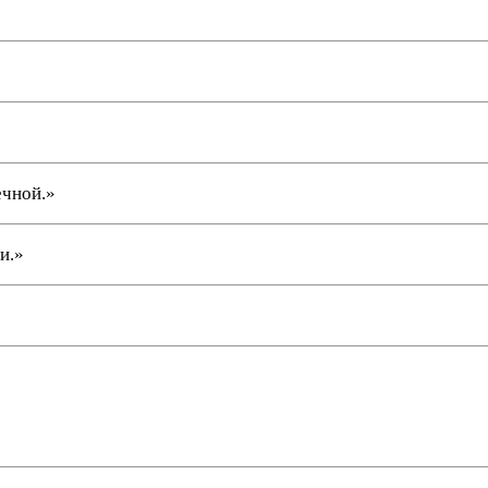
ечной.»
и.»