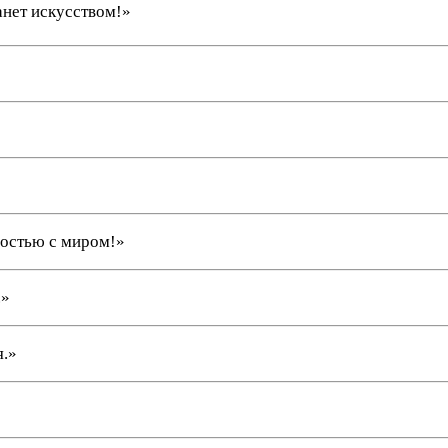
анет искусством!»
достью с миром!»
.»
я.»