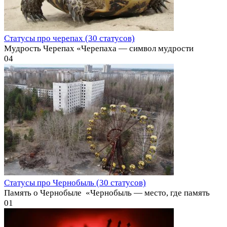
Статусы про черепах (30 статусов)
Мудрость Черепах «Черепаха — символ мудрости
0
4
Статусы про Чернобыль (30 статусов)
Память о Чернобыле ️ «Чернобыль — место, где память
0
1