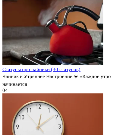
Статусы про чайники (30 статусов)
Чайник и Утреннее Настроение ☀️ «Каждое утро
начинается
0
4