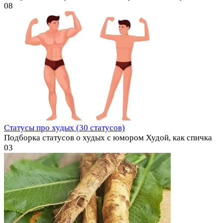
0
8
Статусы про худых (30 статусов)
Подборка статусов о худых с юмором Худой, как спичка
0
3