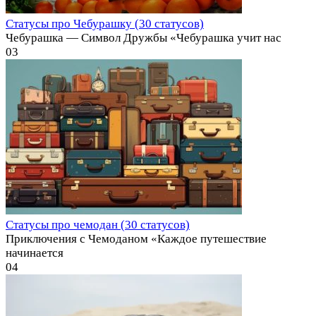
Статусы про Чебурашку (30 статусов)
Чебурашка — Символ Дружбы «Чебурашка учит нас
0
3
Статусы про чемодан (30 статусов)
Приключения с Чемоданом «Каждое путешествие
начинается
0
4