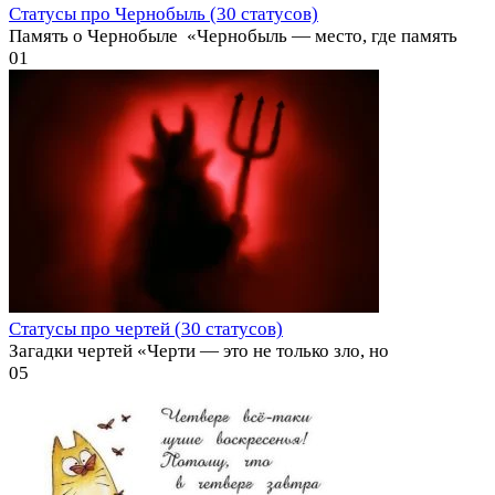
Статусы про Чернобыль (30 статусов)
Память о Чернобыле ️ «Чернобыль — место, где память
0
1
Статусы про чертей (30 статусов)
Загадки чертей «Черти — это не только зло, но
0
5