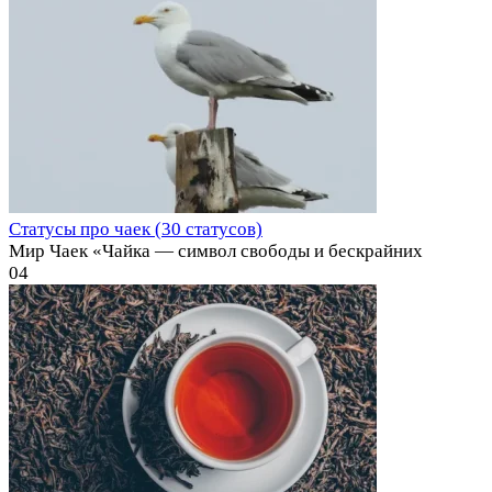
Статусы про чаек (30 статусов)
Мир Чаек «Чайка — символ свободы и бескрайних
0
4