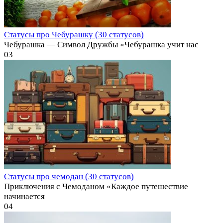
Статусы про Чебурашку (30 статусов)
Чебурашка — Символ Дружбы «Чебурашка учит нас
0
3
Статусы про чемодан (30 статусов)
Приключения с Чемоданом «Каждое путешествие
начинается
0
4