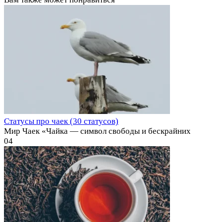
Статусы про чаек (30 статусов)
Мир Чаек «Чайка — символ свободы и бескрайних
0
4