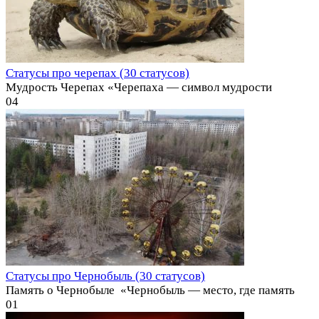
Статусы про черепах (30 статусов)
Мудрость Черепах «Черепаха — символ мудрости
0
4
Статусы про Чернобыль (30 статусов)
Память о Чернобыле ️ «Чернобыль — место, где память
0
1