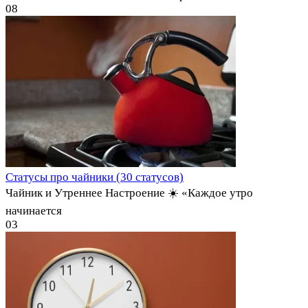
0
8
Статусы про чайники (30 статусов)
Чайник и Утреннее Настроение ☀️ «Каждое утро
начинается
0
3