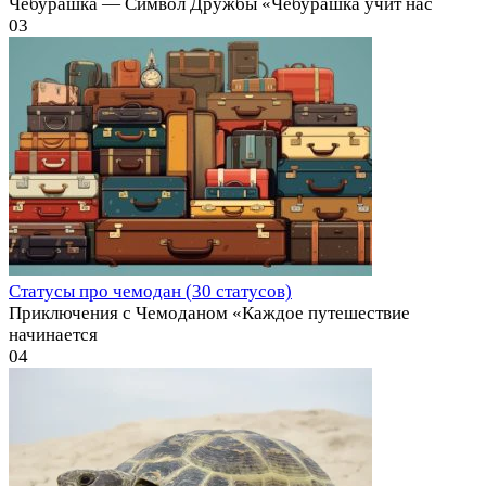
Чебурашка — Символ Дружбы «Чебурашка учит нас
0
3
Статусы про чемодан (30 статусов)
Приключения с Чемоданом «Каждое путешествие
начинается
0
4