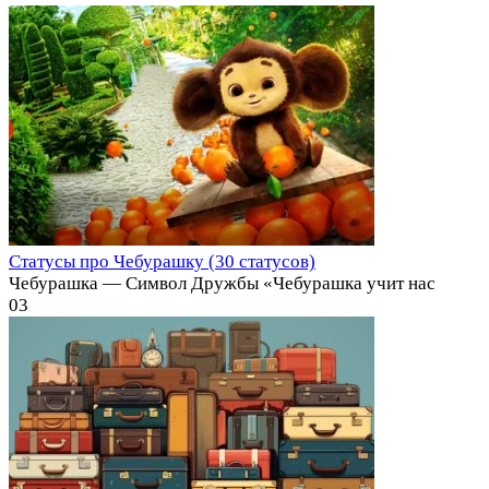
Статусы про Чебурашку (30 статусов)
Чебурашка — Символ Дружбы «Чебурашка учит нас
0
3