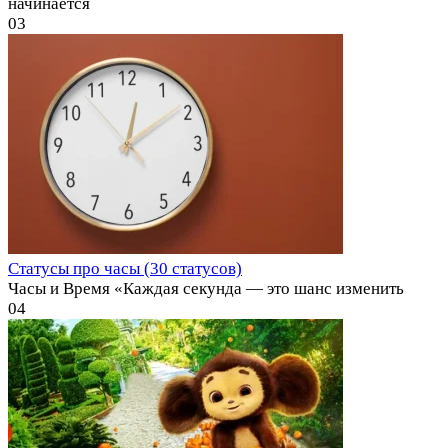
начинается
0
3
Статусы про часы (30 статусов)
Часы и Время «Каждая секунда — это шанс изменить
0
4