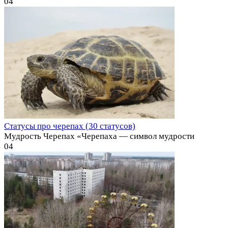
0
4
Статусы про черепах (30 статусов)
Мудрость Черепах «Черепаха — символ мудрости
0
4